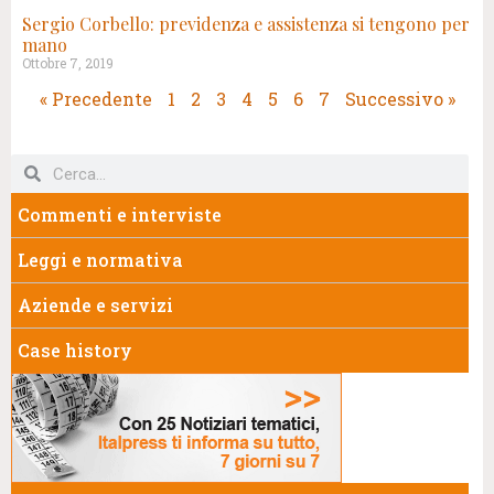
Sergio Corbello: previdenza e assistenza si tengono per
mano
Ottobre 7, 2019
« Precedente
1
2
3
4
5
6
7
Successivo »
Commenti e interviste
Leggi e normativa
Aziende e servizi
Case history