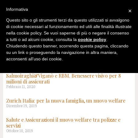
Informativa
×
Questo sito o gli strumenti terzi da questo utilizzati si avvalgono
di cookie necessari al funzionamento ed utili alle finalità illustrate
nella cookie policy. Se vuoi saperne di più o negare il consenso
a tutti o ad alcuni cookie, consulta la
cookie policy
.
Chiudendo questo banner, scorrendo questa pagina, cliccando
su un link o proseguendo la navigazione in altra maniera,
acconsenti all’uso dei cookie.
TAG: SALUTE E ASSISTENZA
Salmoiraghi&Viganò e RBM. Benessere visivo per 8
milioni di assicurati
Febbraio 11, 2020
Zurich Italia: per la nuova famiglia, un nuovo welfare
Dicembre 19, 2019
Salute e Assicurazioni il nuovo welfare tra polizze e
servizi
Ottobre 10, 2019