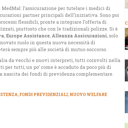
l MedMal: l’assicurazione per tutelare i medici di
sicurazioni partner principali dell’iniziativa. Sono poi
essi flessibili, pronte a integrare l’offerta di
C
zzati, piuttosto che con le tradizionali polizze. Si è
va
,
Europe Assistance
,
Alleanza Assicurazioni
, solo
nnovato ruolo in questa nuova necessità di
terà sempre più alle società di mutuo soccorso.
lia da vecchi e nuovi interpreti, tutti coinvolti nella
i per tutti; un po’ come è accaduto da poco più di
la nascita dei fondi di previdenza complementare.
ISTENZA
,
FONDI PREVIDENZIALI
,
NUOVO WELFARE