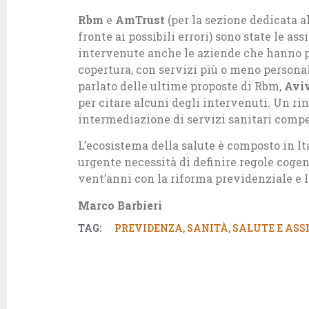
Rbm
e
AmTrust
(per la sezione dedicata a
fronte ai possibili errori) sono state le as
intervenute anche le aziende che hanno proc
copertura, con servizi più o meno personali
parlato delle ultime proposte di Rbm,
Avi
per citare alcuni degli intervenuti. Un ri
intermediazione di servizi sanitari compe
L’ecosistema della salute è composto in Ita
urgente necessità di definire regole cogent
vent’anni con la riforma previdenziale e 
Marco Barbieri
TAG:
PREVIDENZA
,
SANITÀ
,
SALUTE E ASS