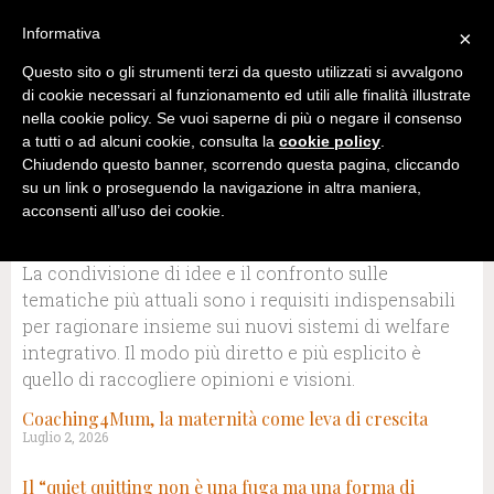
Informativa
×
Questo sito o gli strumenti terzi da questo utilizzati si avvalgono
di cookie necessari al funzionamento ed utili alle finalità illustrate
nella cookie policy. Se vuoi saperne di più o negare il consenso
a tutti o ad alcuni cookie, consulta la
cookie policy
.
Chiudendo questo banner, scorrendo questa pagina, cliccando
su un link o proseguendo la navigazione in altra maniera,
acconsenti all’uso dei cookie.
CATEGORIA: COMMENTI E INTERVISTE
La condivisione di idee e il confronto sulle
tematiche più attuali sono i requisiti indispensabili
per ragionare insieme sui nuovi sistemi di welfare
integrativo. Il modo più diretto e più esplicito è
quello di raccogliere opinioni e visioni.
Coaching4Mum, la maternità come leva di crescita
Luglio 2, 2026
Il “quiet quitting non è una fuga ma una forma di