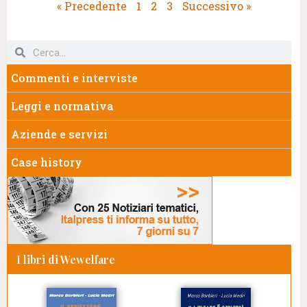
« Precedente
1
2
3
Successivo »
Commenti e interviste
Leggi e normativa
Aziende e servizi
Case history
I libri di Wewelfare