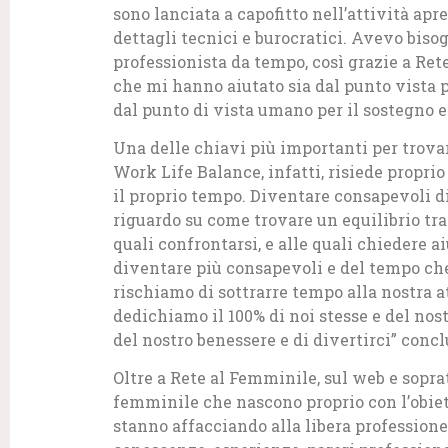
sono lanciata a capofitto nell’attività ap
dettagli tecnici e burocratici. Avevo biso
professionista da tempo, così grazie a Ret
che mi hanno aiutato sia dal punto vista p
dal punto di vista umano per il sostegno 
Una delle chiavi più importanti per trovare
Work Life Balance, infatti, risiede proprio
il proprio tempo. Diventare consapevoli di
riguardo su come trovare un equilibrio tra
quali confrontarsi, e alle quali chiedere a
diventare più consapevoli e del tempo ch
rischiamo di sottrarre tempo alla nostra a
dedichiamo il 100% di noi stesse e del no
del nostro benessere e di divertirci” conc
Oltre a Rete al Femminile, sul web e sopra
femminile che nascono proprio con l’obiett
stanno affacciando alla libera profession