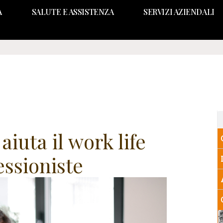
A
SALUTE E ASSISTENZA
SERVIZI AZIENDALI
iuta il work life
essioniste