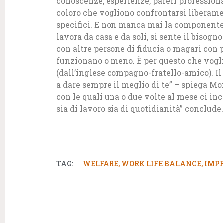
conoscenze, esperienze, pareri professional
coloro che vogliono confrontarsi liberame
specifici. E non manca mai la componente
lavora da casa e da soli, si sente il bisog
con altre persone di fiducia o magari con po
funzionano o meno. È per questo che vogli
(dall’inglese compagno-fratello-amico). 
a dare sempre il meglio di te” – spiega M
con le quali una o due volte al mese ci in
sia di lavoro sia di quotidianità” conclude.
TAG:
WELFARE
,
WORK LIFE BALANCE
,
IMPR