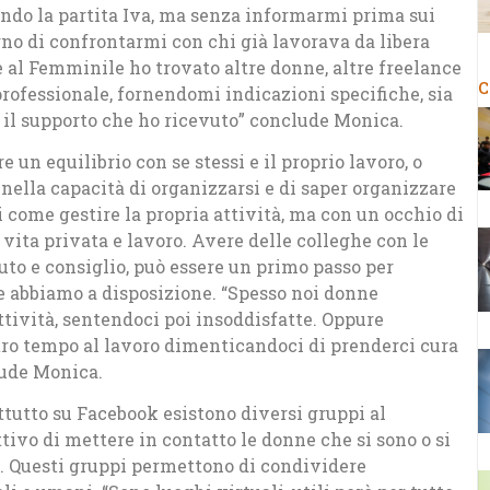
rendo la partita Iva, ma senza informarmi prima sui
gno di confrontarmi con chi già lavorava da libera
e al Femminile ho trovato altre donne, altre freelance
C
rofessionale, fornendomi indicazioni specifiche, sia
e il supporto che ho ricevuto” conclude Monica.
 un equilibrio con se stessi e il proprio lavoro, o
 nella capacità di organizzarsi e di saper organizzare
 come gestire la propria attività, ma con un occhio di
 vita privata e lavoro. Avere delle colleghe con le
iuto e consiglio, può essere un primo passo per
e abbiamo a disposizione. “Spesso noi donne
ttività, sentendoci poi insoddisfatte. Oppure
stro tempo al lavoro dimenticandoci di prenderci cura
lude Monica.
ttutto su Facebook esistono diversi gruppi al
ivo di mettere in contatto le donne che si sono o si
e. Questi gruppi permettono di condividere