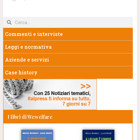
Commenti e interviste
Leggi e normativa
Aziende e servizi
Case history
I libri di Wewelfare