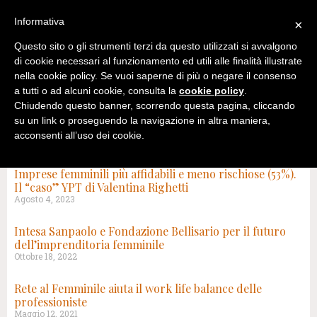
Informativa
×
Questo sito o gli strumenti terzi da questo utilizzati si avvalgono
di cookie necessari al funzionamento ed utili alle finalità illustrate
nella cookie policy. Se vuoi saperne di più o negare il consenso
a tutti o ad alcuni cookie, consulta la
cookie policy
.
Chiudendo questo banner, scorrendo questa pagina, cliccando
su un link o proseguendo la navigazione in altra maniera,
acconsenti all’uso dei cookie.
TAG: IMPRENDITORIA FEMMINILE
Imprese femminili più affidabili e meno rischiose (53%).
Il “caso” YPT di Valentina Righetti
Agosto 4, 2023
Intesa Sanpaolo e Fondazione Bellisario per il futuro
dell’imprenditoria femminile
Ottobre 18, 2022
Rete al Femminile aiuta il work life balance delle
professioniste
Maggio 12, 2021