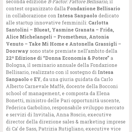
seconda edizione
B-Factor: Fattore Bellisario
, il
contest organizzato dalla
Fondazione Bellisario
in collaborazione con
Intesa Sanpaolo
dedicato
alle startup innovative femminili:
Carlotta
Santolini – Blueat, Yasmine Granata – Frida,
Alice Michelangeli – Prometheus, Antonia
Venuto – Take Mi Home e Antonella Grassigli –
Doorway
sono state premiate nell’ambito della
22ª Edizione di “Donna Economia & Potere”
a
Bologna, il seminario annuale della Fondazione
Bellisario, realizzato con il sostegno di
Intesa
Sanpaolo
e
EY
, da una giuria guidata da Carlo
Alberto Carnevale Maffè, docente della Bocconi
school of management, e composta da Elena
Bonetti, ministro delle Pari opportunità uscente,
Federica Garbolino, responsabile sviluppo mercato
e servizi di Invitalia, Anna Roscio, executive
director della direzione sales & marketing imprese
di Ca’ de Sass, Patrizia Rutigliano, executive vice