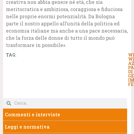
creativa non abbia genere né età, che sia
meritocratica e ambiziosa, coraggiosa e fiduciosa
nelle proprie enormi potenzialità. Da Bologna
parte il nostro appello all’unità della politica ed
economia italiane ma anche a una pace necessaria,
che la forza delle donne di tutto il mondo può
trasformare in possibile».
TAG:
W
W
AZ
PA
DI
GE
IM
FE
Commenti e interviste
Leggi e normativa