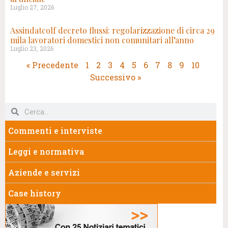
Luglio 27, 2026
Assindatcolf decreto flussi: regolarizzazione di circa 29
mila lavoratori domestici non comunitari all’anno
Luglio 23, 2026
« Precedente
1
2
3
4
5
6
7
8
9
10
Successivo »
Commenti e interviste
Leggi e normativa
Aziende e servizi
Case history