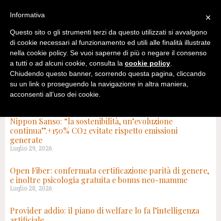
Informativa
×
Questo sito o gli strumenti terzi da questo utilizzati si avvalgono
di cookie necessari al funzionamento ed utili alle finalità illustrate
nella cookie policy. Se vuoi saperne di più o negare il consenso
a tutti o ad alcuni cookie, consulta la
cookie policy
.
Chiudendo questo banner, scorrendo questa pagina, cliccando
su un link o proseguendo la navigazione in altra maniera,
acconsenti all’uso dei cookie.
TAG: WELFARE AZIENDALE
Nippon Sanso: “la sostenibilità, un’evoluzione
continua”.+150% CO2 evitate rispetto emissioni
generate
Luglio 29, 2026
Open Fiber: confermata certificazione parità di genere,
e inoltre psicologia gratuita e bonus neo-mamme
Luglio 28, 2026
Provider addio: il piano di welfare lo fa l’intelligenza
artificiale