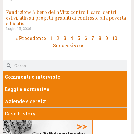
Fondazione Albero della Vita: contro il caro-centri
estivi, attivati progetti gratuiti di contrasto alla povertà
educativa
Luglio 15, 2026
« Precedente
1
2
3
4
5
6
7
8
9
10
Successivo »
Commenti e interviste
Leggi e normativa
Aziende e servizi
Case history