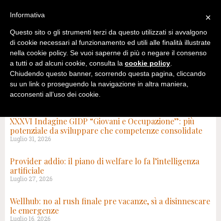
Informativa
×
Questo sito o gli strumenti terzi da questo utilizzati si avvalgono
di cookie necessari al funzionamento ed utili alle finalità illustrate
nella cookie policy. Se vuoi saperne di più o negare il consenso
a tutti o ad alcuni cookie, consulta la
cookie policy
.
Chiudendo questo banner, scorrendo questa pagina, cliccando
su un link o proseguendo la navigazione in altra maniera,
acconsenti all’uso dei cookie.
CATEGORIA: BLOG
XXXVI Indagine GIDP “Giovani e Occupazione”: più
potenziale da sviluppare che competenze consolidate
Luglio 31, 2026
Provider addio: il piano di welfare lo fa l’intelligenza
artificiale
Luglio 27, 2026
Wellhub: no al rush finale pre vacanze, sì a disinnescare
le emergenze
Luglio 16, 2026