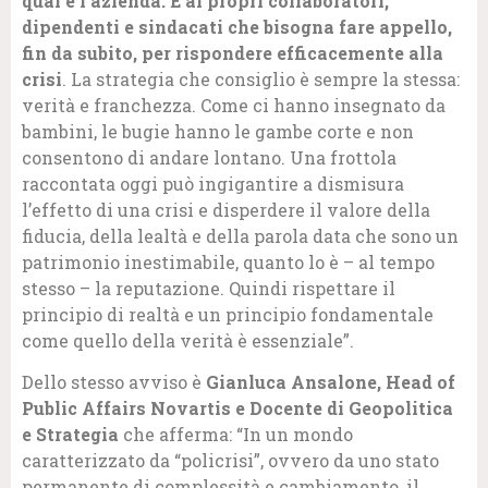
qual è l’azienda. È ai propri collaboratori,
dipendenti e sindacati che bisogna fare appello,
fin da subito, per rispondere efficacemente alla
crisi
. La strategia che consiglio è sempre la stessa:
verità e franchezza. Come ci hanno insegnato da
bambini, le bugie hanno le gambe corte e non
consentono di andare lontano. Una frottola
raccontata oggi può ingigantire a dismisura
l’effetto di una crisi e disperdere il valore della
fiducia, della lealtà e della parola data che sono un
patrimonio inestimabile, quanto lo è – al tempo
stesso – la reputazione. Quindi rispettare il
principio di realtà e un principio fondamentale
come quello della verità è essenziale”.
Dello stesso avviso è
Gianluca Ansalone, Head of
Public Affairs Novartis e Docente di Geopolitica
e Strategia
che afferma: “In un mondo
caratterizzato da “policrisi”, ovvero da uno stato
permanente di complessità e cambiamento, il