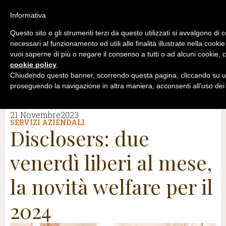
Informativa
Questo sito o gli strumenti terzi da questo utilizzati si avvalgono di 
necessari al funzionamento ed utili alle finalità illustrate nella cookie
vuoi saperne di più o negare il consenso a tutti o ad alcuni cookie, c
cookie policy
.
Chiudendo questo banner, scorrendo questa pagina, cliccando su un
proseguendo la navigazione in altra maniera, acconsenti all’uso dei
21 Novembre2023
SERVIZI AZIENDALI
Disclosers: due
venerdì liberi al mese,
la novità welfare per il
2024