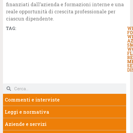
finanziati dall’azienda e formazioni interne e una
reale opportunità di crescita professionale per
ciascun dipendente.
TAG:
W
F
W
AZ
S
W
FL
BE
M
SE
DI
Commenti e interviste
Leggi e normativa
Aziende e servizi