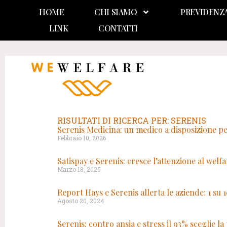
HOME
CHI SIAMO
PREVIDENZ
LINK
CONTATTI
RISULTATI DI RICERCA PER: SERENIS
Serenis Medicina: un medico a disposizione per
Febbraio 10, 2026
Satispay e Serenis: cresce l’attenzione al we
Marzo 18, 2025
Report Hays e Serenis allerta le aziende: 1 su 
Agosto 20, 2024
Serenis: contro ansia e stress il 93% sceglie la