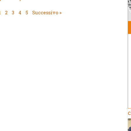
1
2
3
4
5
Successivo »
C