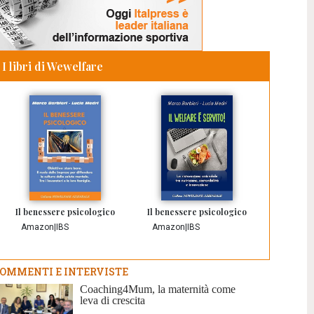
I libri di Wewelfare
Il benessere psicologico
Il benessere psicologico
Amazon
|
IBS
Amazon
|
IBS
OMMENTI E INTERVISTE
Coaching4Mum, la maternità come
leva di crescita