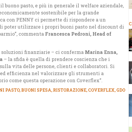
 il buono pasto, e più in generale il welfare aziendale,
 economicamente sostenibile per la grande
ica con PENNY ci permette di rispondere a un
C
i poter utilizzare i propri buoni pasto nel discount di
isparmio”, commenta
Francesca Pedroni, Head of
e soluzioni finanziarie – ci conferma
Marina Enna,
ia
– la sfida è quella di prendere coscienza che i
lla vita delle persone, clienti e collaboratori. Si
ed efficienza nel valorizzare gli strumenti a
prio come questa operazione con Coverflex”.
NI PASTO
,
BUONI SPESA
,
RISTORAZIONE
,
COVERFLEX
,
GDO