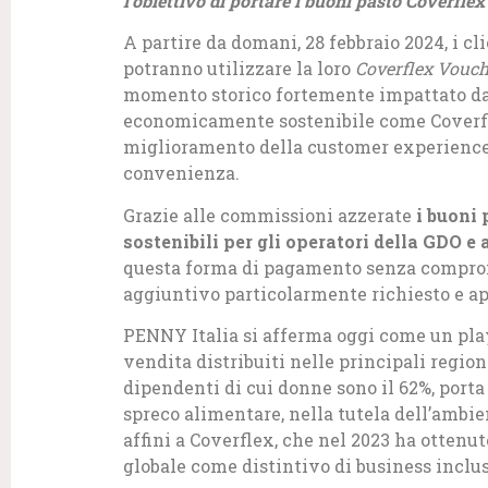
l’obiettivo di portare i buoni pasto Coverflex
A partire da domani, 28 febbraio 2024, i c
potranno utilizzare la loro
Coverflex Vouch
momento storico fortemente impattato dal 
economicamente sostenibile come Coverfl
miglioramento della customer experience 
convenienza.
Grazie alle commissioni azzerate
i buoni 
sostenibili per gli operatori della GDO e 
questa forma di pagamento senza comprome
aggiuntivo particolarmente richiesto e ap
PENNY Italia si afferma oggi come un playe
vendita distribuiti nelle principali regioni 
dipendenti di cui donne sono il 62%, porta 
spreco alimentare, nella tutela dell’ambien
affini a Coverflex, che nel 2023 ha ottenuto
globale come distintivo di business inclus