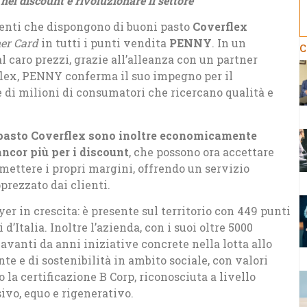
 nei discount e rivoluzionare il settore
lienti che dispongono di buoni pasto
Coverflex
er Card
in tutti i punti vendita
PENNY
. In un
C
caro prezzi, grazie all’alleanza con un partner
ex, PENNY conferma il suo impegno per il
di milioni di consumatori che ricercano qualità e
pasto Coverflex sono inoltre economicamente
ancor più per i discount
, che possono ora accettare
ttere i propri margini, offrendo un servizio
prezzato dai clienti.
r in crescita: è presente sul territorio con 449 punti
d’Italia. Inoltre l’azienda, con i suoi oltre 5000
avanti da anni iniziative concrete nella lotta allo
te e di sostenibilità in ambito sociale, con valori
 la certificazione B Corp, riconosciuta a livello
ivo, equo e rigenerativo.