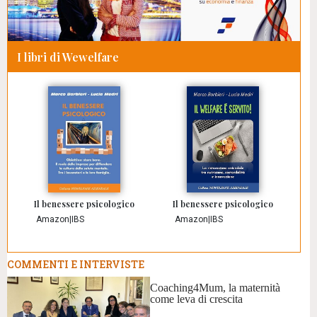
I libri di Wewelfare
Il benessere psicologico
Il benessere psicologico
Amazon
|
IBS
Amazon
|
IBS
COMMENTI E INTERVISTE
Coaching4Mum, la maternità
come leva di crescita