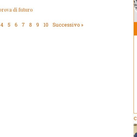
 prova di futuro
4
5
6
7
8
9
10
Successivo »
C