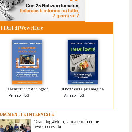
I libri di Wewelfare
Il benessere psicologico
Il benessere psicologico
Amazon
|
IBS
Amazon
|
IBS
OMMENTI E INTERVISTE
Coaching4Mum, la maternità come
leva di crescita