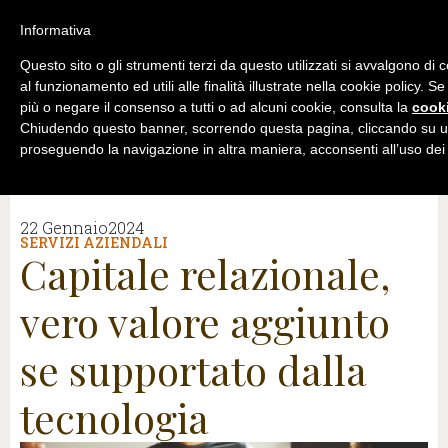
Informativa
Questo sito o gli strumenti terzi da questo utilizzati si avvalgono di
al funzionamento ed utili alle finalità illustrate nella cookie policy. S
più o negare il consenso a tutti o ad alcuni cookie, consulta la
cooki
Chiudendo questo banner, scorrendo questa pagina, cliccando su un
proseguendo la navigazione in altra maniera, acconsenti all’uso dei
22 Gennaio2024
SERVIZI AZIENDALI
Capitale relazionale,
vero valore aggiunto
se supportato dalla
tecnologia