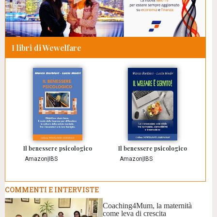
I libri di Wewelfare
Il benessere psicologico
Il benessere psicologico
Amazon
|
IBS
Amazon
|
IBS
COMMENTI E INTERVISTE
Coaching4Mum, la maternità
come leva di crescita