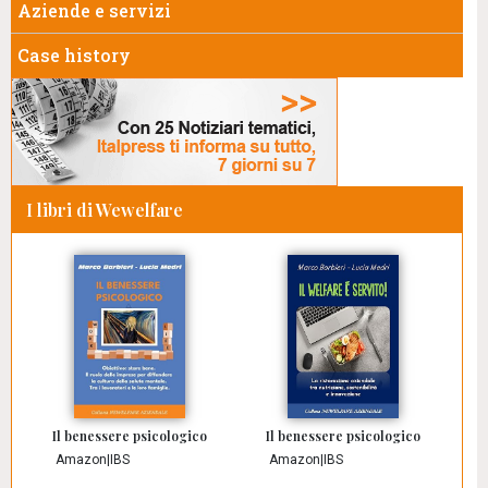
Aziende e servizi
Case history
I libri di Wewelfare
Il benessere psicologico
Il benessere psicologico
Amazon
|
IBS
Amazon
|
IBS