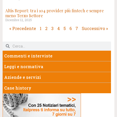
Altis Report: tra i 104 provider più fintech e sempre
meno Terzo Settore
Dicembre 12, 2025
« Precedente
1
2
3
4
5
6
7
Successivo »
Commenti e interviste
Leggi e normativa
Aziende e servizi
Case history