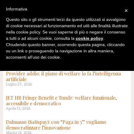
Informativa
×
Questo sito o gli strumenti terzi da questo utilizzati si avvalgono
di cookie necessari al funzionamento ed utili alle finalità illustrate
nella cookie policy. Se vuoi saperne di più o negare il consenso
a tutti o ad alcuni cookie, consulta la
cookie policy
.
Chiudendo questo banner, scorrendo questa pagina, cliccando
su un link o proseguendo la navigazione in altra maniera,
acconsenti all’uso dei cookie.
TAG: PROVIDER
Provider addio: il piano di welfare lo fa l’intelligenza
artificiale
Luglio 27, 2026
JET HR Fringe Benefit e Tundr: welfare funzionale,
accessibile e democratico
Aprile 13, 2026
Dalmasso (Satispay): con “Paga in 3” vogliamo
democratizzare l’innovazione
Marzo 18, 2026