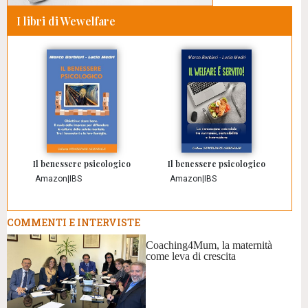
I libri di Wewelfare
Il benessere psicologico
Il benessere psicologico
Amazon
|
IBS
Amazon
|
IBS
COMMENTI E INTERVISTE
Coaching4Mum, la maternità
come leva di crescita