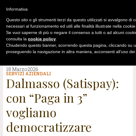
Informativa
Questo sito o gli strumenti terzi da questo utilizzati si avvalgono di 
necessari al funzionamento ed utili alle finalità illustrate nella cookie
Se vuoi saperne di più o negare il consenso a tutti o ad alcuni cooki
consulta la
cookie policy
.
Chiudendo questo banner, scorrendo questa pagina, cliccando su un
proseguendo la navigazione in altra maniera, acconsenti all’uso dei
18 Marzo2026
SERVIZI AZIENDALI
Dalmasso (Satispay):
con “Paga in 3”
vogliamo
democratizzare