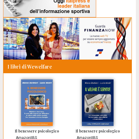
I libri di Wewelfare
Il benessere psicologico
Il benessere psicologico
Amazon
|
IBS
Amazon
|
IBS