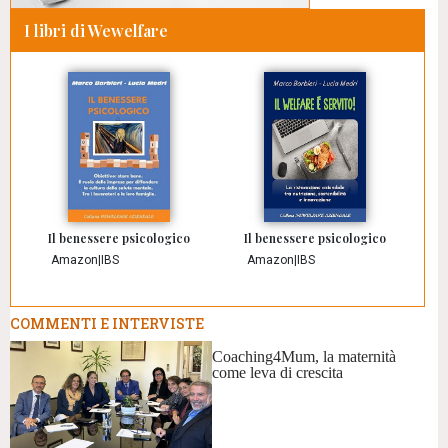
I libri di Wewelfare
Il benessere psicologico
Il benessere psicologico
Amazon
|
IBS
Amazon
|
IBS
COMMENTI E INTERVISTE
Coaching4Mum, la maternità
come leva di crescita