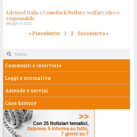
Edenred Italia e ComeBack Welfare: welfare etico e
responsabile
Maggio 6, 2021
« Precedente
1
2
Successivo »
Commenti e interviste
Leggi e normativa
Aziende e servizi
Case history