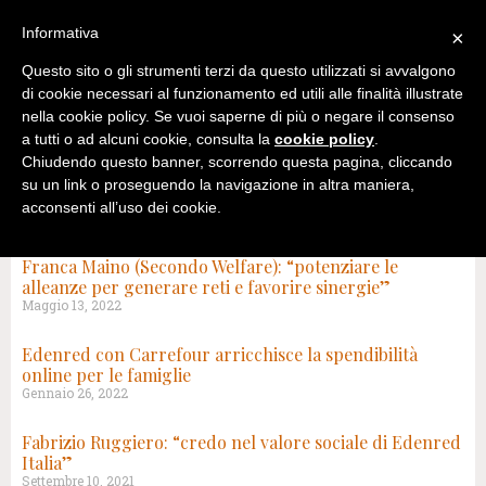
Informativa
×
Questo sito o gli strumenti terzi da questo utilizzati si avvalgono
di cookie necessari al funzionamento ed utili alle finalità illustrate
nella cookie policy. Se vuoi saperne di più o negare il consenso
a tutti o ad alcuni cookie, consulta la
cookie policy
.
Chiudendo questo banner, scorrendo questa pagina, cliccando
su un link o proseguendo la navigazione in altra maniera,
acconsenti all’uso dei cookie.
TAG: PROVIDER AZIENDALE
Franca Maino (Secondo Welfare): “potenziare le
alleanze per generare reti e favorire sinergie”
Maggio 13, 2022
Edenred con Carrefour arricchisce la spendibilità
online per le famiglie
Gennaio 26, 2022
Fabrizio Ruggiero: “credo nel valore sociale di Edenred
Italia”
Settembre 10, 2021