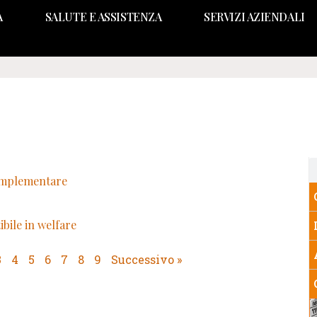
A
SALUTE E ASSISTENZA
SERVIZI AZIENDALI
complementare
bile in welfare
3
4
5
6
7
8
9
Successivo »