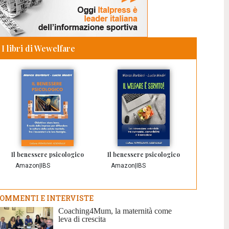
I libri di Wewelfare
Il benessere psicologico
Il benessere psicologico
Amazon
|
IBS
Amazon
|
IBS
OMMENTI E INTERVISTE
Coaching4Mum, la maternità come
leva di crescita