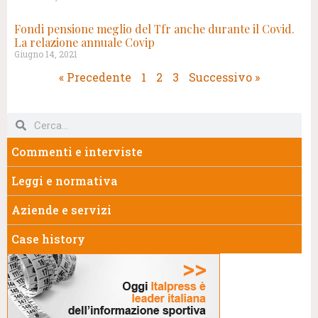
Fondi pensione meglio del Tfr anche durante il Covid.
La relazione annuale Covip
Giugno 14, 2021
« Precedente
1
2
3
Successivo »
Commenti e interviste
Leggi e normativa
Aziende e servizi
Case history