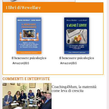
I libri di Wewelfare
Il benessere psicologico
Il benessere psicologico
Amazon
|
IBS
Amazon
|
IBS
COMMENTI E INTERVISTE
Coaching4Mum, la maternità
come leva di crescita