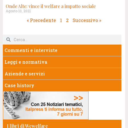
Onde Alte: vince il welfare a impatto sociale
Agosto 10, 2021
« Precedente
1
2
Successivo »
Commenti e interviste
Leggi e normativa
Aziende e servizi
Case history
I libri di Wewelfare