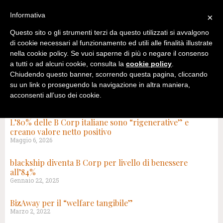
Informativa
×
Questo sito o gli strumenti terzi da questo utilizzati si avvalgono
di cookie necessari al funzionamento ed utili alle finalità illustrate
nella cookie policy. Se vuoi saperne di più o negare il consenso
a tutti o ad alcuni cookie, consulta la
cookie policy
.
Chiudendo questo banner, scorrendo questa pagina, cliccando
su un link o proseguendo la navigazione in altra maniera,
acconsenti all’uso dei cookie.
TAG: B CORP
L’80% delle B Corp italiane sono “rigenerative” e
creano valore netto positivo
Maggio 6, 2026
blackship diventa B Corp per livello di benessere
all’84%
Gennaio 22, 2025
BizAway per il “welfare tangibile”
Marzo 2, 2022