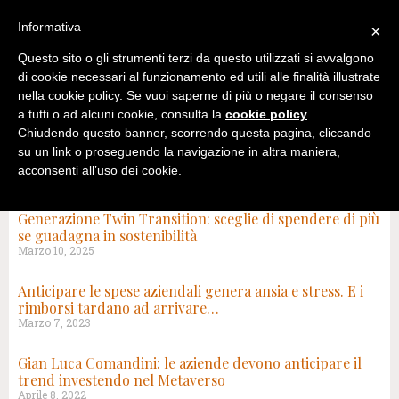
Informativa
×
Questo sito o gli strumenti terzi da questo utilizzati si avvalgono
di cookie necessari al funzionamento ed utili alle finalità illustrate
nella cookie policy. Se vuoi saperne di più o negare il consenso
a tutti o ad alcuni cookie, consulta la
cookie policy
.
Chiudendo questo banner, scorrendo questa pagina, cliccando
su un link o proseguendo la navigazione in altra maniera,
acconsenti all’uso dei cookie.
TAG: AZIENDE E SERVIZI
Generazione Twin Transition: sceglie di spendere di più
se guadagna in sostenibilità
Marzo 10, 2025
Anticipare le spese aziendali genera ansia e stress. E i
rimborsi tardano ad arrivare…
Marzo 7, 2023
Gian Luca Comandini: le aziende devono anticipare il
trend investendo nel Metaverso
Aprile 8, 2022