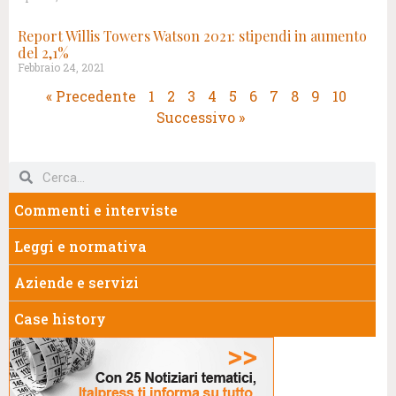
Report Willis Towers Watson 2021: stipendi in aumento
del 2,1%
Febbraio 24, 2021
« Precedente
1
2
3
4
5
6
7
8
9
10
Successivo »
Commenti e interviste
Leggi e normativa
Aziende e servizi
Case history