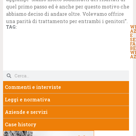
quel primo passo ed è anche per questo motivo che
abbiamo deciso di andare oltre. Volevamo offrire
una parità di trattamento per entrambi i genitori”.
TAG:
W
AZ
E
SE
FA
BE
W
AZ
Commenti e interviste
Leggi e normativa
Aziende e servizi
Case history