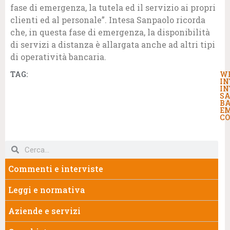
fase di emergenza, la tutela ed il servizio ai propri
clienti ed al personale”. Intesa Sanpaolo ricorda
che, in questa fase di emergenza, la disponibilità
di servizi a distanza è allargata anche ad altri tipi
di operatività bancaria.
TAG:
W
IN
IN
S
B
E
C
Commenti e interviste
Leggi e normativa
Aziende e servizi