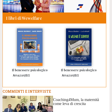
I libri di Wewelfare
Il benessere psicologico
Il benessere psicologico
Amazon
|
IBS
Amazon
|
IBS
COMMENTI E INTERVISTE
Coaching4Mum, la maternità
come leva di crescita