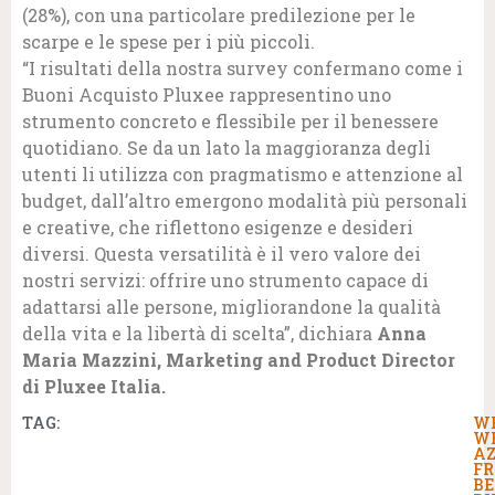
(28%), con una particolare predilezione per le
scarpe e le spese per i più piccoli.
“I risultati della nostra survey confermano come i
Buoni Acquisto Pluxee rappresentino uno
strumento concreto e flessibile per il benessere
quotidiano. Se da un lato la maggioranza degli
utenti li utilizza con pragmatismo e attenzione al
budget, dall’altro emergono modalità più personali
e creative, che riflettono esigenze e desideri
diversi. Questa versatilità è il vero valore dei
nostri servizi: offrire uno strumento capace di
adattarsi alle persone, migliorandone la qualità
della vita e la libertà di scelta”, dichiara
Anna
Maria Mazzini, Marketing and Product Director
di Pluxee Italia.
TAG:
W
W
AZ
FR
BE