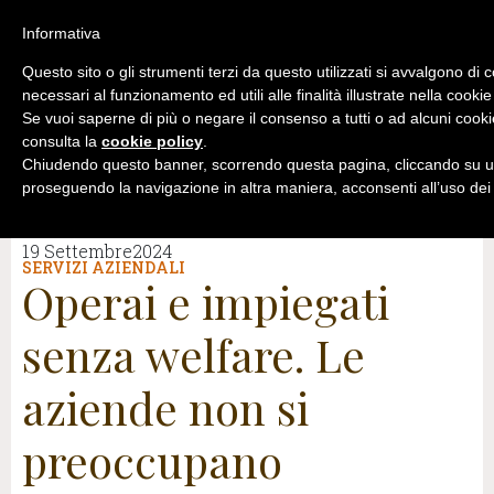
Informativa
Questo sito o gli strumenti terzi da questo utilizzati si avvalgono di 
necessari al funzionamento ed utili alle finalità illustrate nella cookie
Se vuoi saperne di più o negare il consenso a tutti o ad alcuni cooki
consulta la
cookie policy
.
Chiudendo questo banner, scorrendo questa pagina, cliccando su un
proseguendo la navigazione in altra maniera, acconsenti all’uso dei
19 Settembre2024
SERVIZI AZIENDALI
Operai e impiegati
senza welfare. Le
aziende non si
preoccupano