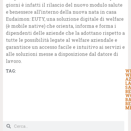
giorni è infatti il rilascio del nuovo modulo salute
e benessere all’interno della nuova nata in casa
Eudaimon: EUTY, una soluzione digitale di welfare
(è mobile native) che orienta, informa e forma i
dipendenti delle aziende che la adottano rispetto a
tutte le possibilità legate al welfare aziendale e
garantisce un accesso facile e intuitivo ai servizi e
alle soluzioni messe a disposizione dal datore di
lavoro.
TAG:
W
W
AZ
LA
S
BE
WO
B
BE
M