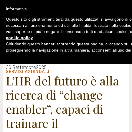
Informativa
Questo sito o gli strumenti terzi da questo utilizzati si avvalgono di 
necessari al funzionamento ed utili alle finalità illustrate nella cookie
vuoi saperne di più o negare il consenso a tutti o ad alcuni cookie, c
cookie policy
.
Chiudendo questo banner, scorrendo questa pagina, cliccando su un
proseguendo la navigazione in altra maniera, acconsenti all’uso dei
30 Settembre2025
SERVIZI AZIENDALI
L’HR del futuro è alla
ricerca di “change
enabler”, capaci di
trainare il