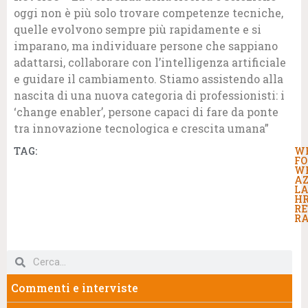
oggi non è più solo trovare competenze tecniche,
quelle evolvono sempre più rapidamente e si
imparano, ma individuare persone che sappiano
adattarsi, collaborare con l’intelligenza artificiale
e guidare il cambiamento. Stiamo assistendo alla
nascita di una nuova categoria di professionisti: i
‘change enabler’, persone capaci di fare da ponte
tra innovazione tecnologica e crescita umana”
TAG:
W
F
W
AZ
LA
H
RE
R
Commenti e interviste