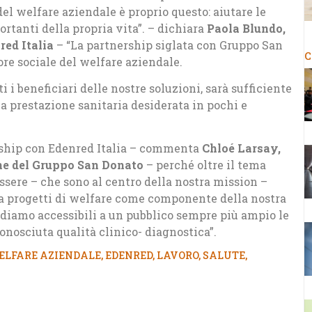
 del welfare aziendale è proprio questo: aiutare le
ortanti della propria vita”. – dichiara
Paola Blundo,
ed Italia
– “La partnership siglata con Gruppo San
C
ore sociale del welfare aziendale.
i i beneficiari delle nostre soluzioni, sarà sufficiente
la prestazione sanitaria desiderata in pochi e
rship con Edenred Italia – commenta
Chloé Larsay,
e del Gruppo San Donato
– perché oltre il tema
ssere – che sono al centro della nostra mission –
 a progetti di welfare come componente della nostra
ndiamo accessibili a un pubblico sempre più ampio le
onosciuta qualità clinico- diagnostica”.
ELFARE AZIENDALE
,
EDENRED
,
LAVORO
,
SALUTE
,