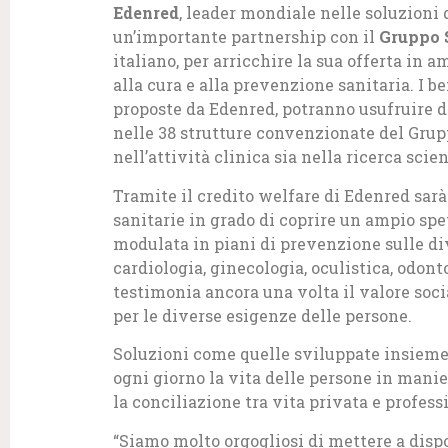
Edenred
, leader mondiale nelle soluzioni 
un’importante partnership con il
Gruppo 
italiano, per arricchire la sua offerta in 
alla cura e alla prevenzione sanitaria. I b
proposte da Edenred, potranno usufruire de
nelle 38 strutture convenzionate del Grupp
nell’attività clinica sia nella ricerca scien
Tramite il credito welfare di Edenred sar
sanitarie in grado di coprire un ampio spett
modulata in piani di prevenzione sulle div
cardiologia, ginecologia, oculistica, odont
testimonia ancora una volta il valore soc
per le diverse esigenze delle persone.
Soluzioni come quelle sviluppate insieme
ogni giorno la vita delle persone in manie
la conciliazione tra vita privata e profess
“Siamo molto orgogliosi di mettere a dispo