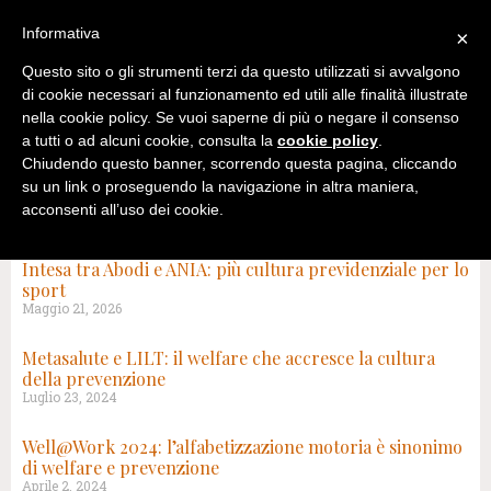
Informativa
×
Questo sito o gli strumenti terzi da questo utilizzati si avvalgono
di cookie necessari al funzionamento ed utili alle finalità illustrate
nella cookie policy. Se vuoi saperne di più o negare il consenso
a tutti o ad alcuni cookie, consulta la
cookie policy
.
Chiudendo questo banner, scorrendo questa pagina, cliccando
su un link o proseguendo la navigazione in altra maniera,
acconsenti all’uso dei cookie.
TAG: PREVENZIONE
Intesa tra Abodi e ANIA: più cultura previdenziale per lo
sport
Maggio 21, 2026
Metasalute e LILT: il welfare che accresce la cultura
della prevenzione
Luglio 23, 2024
Well@Work 2024: l’alfabetizzazione motoria è sinonimo
di welfare e prevenzione
Aprile 2, 2024