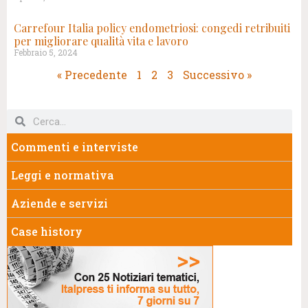
Carrefour Italia policy endometriosi: congedi retribuiti
per migliorare qualità vita e lavoro
Febbraio 5, 2024
« Precedente
1
2
3
Successivo »
Commenti e interviste
Leggi e normativa
Aziende e servizi
Case history