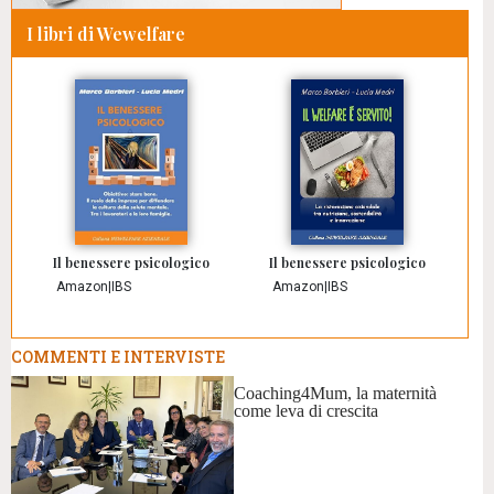
I libri di Wewelfare
Il benessere psicologico
Il benessere psicologico
Amazon
|
IBS
Amazon
|
IBS
COMMENTI E INTERVISTE
Coaching4Mum, la maternità
come leva di crescita