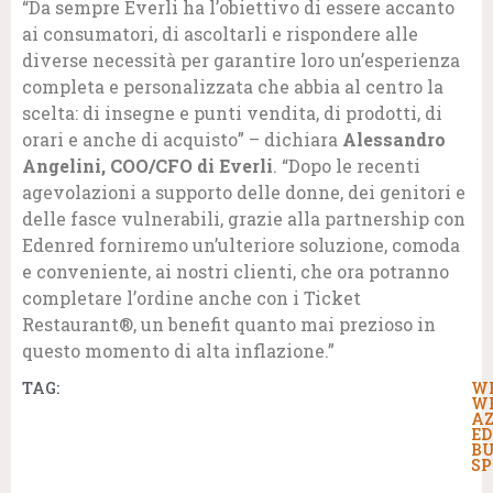
“Da sempre Everli ha l’obiettivo di essere accanto
ai consumatori, di ascoltarli e rispondere alle
diverse necessità per garantire loro un’esperienza
completa e personalizzata che abbia al centro la
scelta: di insegne e punti vendita, di prodotti, di
orari e anche di acquisto” – dichiara
Alessandro
Angelini, COO/CFO di Everli
. “Dopo le recenti
agevolazioni a supporto delle donne, dei genitori e
delle fasce vulnerabili, grazie alla partnership con
Edenred forniremo un’ulteriore soluzione, comoda
e conveniente, ai nostri clienti, che ora potranno
completare l’ordine anche con i Ticket
Restaurant®, un benefit quanto mai prezioso in
questo momento di alta inflazione.”
TAG:
W
W
AZ
ED
BU
SP