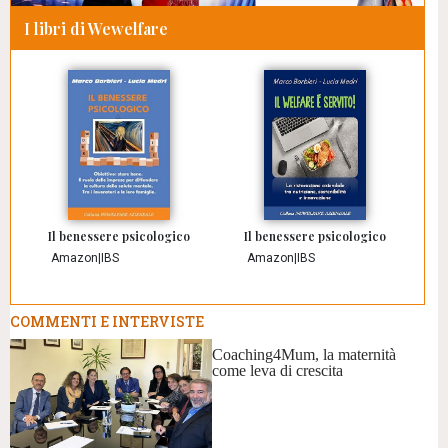
I libri di Wewelfare
Il benessere psicologico
Il benessere psicologico
Amazon
|
IBS
Amazon
|
IBS
COMMENTI E INTERVISTE
Coaching4Mum, la maternità
come leva di crescita