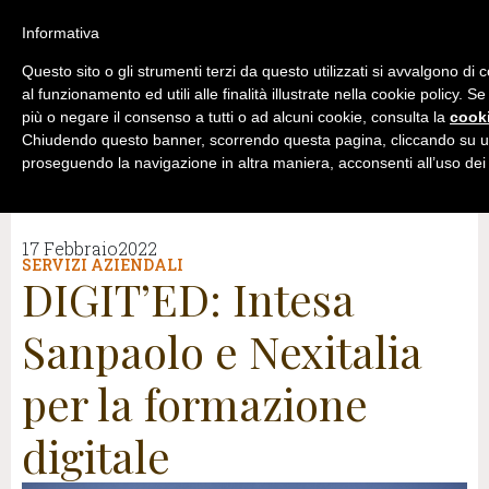
Informativa
Questo sito o gli strumenti terzi da questo utilizzati si avvalgono di
al funzionamento ed utili alle finalità illustrate nella cookie policy. S
più o negare il consenso a tutti o ad alcuni cookie, consulta la
cooki
Chiudendo questo banner, scorrendo questa pagina, cliccando su un
proseguendo la navigazione in altra maniera, acconsenti all’uso dei
17 Febbraio2022
SERVIZI AZIENDALI
DIGIT’ED: Intesa
Sanpaolo e Nexitalia
per la formazione
digitale