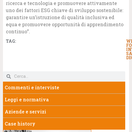
ricerca e tecnologia e promuovere attivamente
uno dei fattori ESG chiave di sviluppo sostenibile:
garantire un’istruzione di qualità inclusiva ed
equa e promuovere opportunità di apprendimento
continuo”.
TAG:
W
F
IN
S
DI
Commenti e interviste
Leggi e normativa
Aziende e servizi
Case history