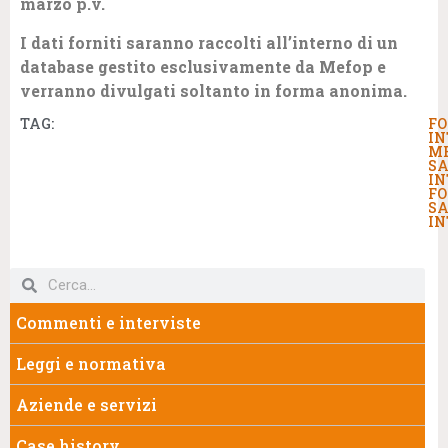
marzo p.v.
I dati forniti saranno raccolti all’interno di un
database gestito esclusivamente da Mefop e
verranno divulgati soltanto in forma anonima.
TAG:
FO
IN
ME
SA
IN
FO
SA
IN
Commenti e interviste
Leggi e normativa
Aziende e servizi
Case history