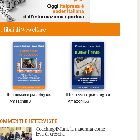
I libri di Wewelfare
Il benessere psicologico
Il benessere psicologico
Amazon
|
IBS
Amazon
|
IBS
OMMENTI E INTERVISTE
Coaching4Mum, la maternità come
leva di crescita