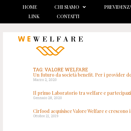
HOME
CHI SIAMO
PREVIDENZ
LINK
CONTATTI
TAG: VALORE WELFARE
Un futuro da società benefit. Per i provider d
Marzo 2, 2020
Il primo Laboratorio tra welfare e partecipaz
Gennaio 28, 2020
Cirfood acquisisce Valore Welfare e crescono i 
Ottobre 21, 2019