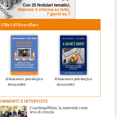
I libri di Wewelfare
Il benessere psicologico
Il benessere psicologico
Amazon
|
IBS
Amazon
|
IBS
OMMENTI E INTERVISTE
Coaching4Mum, la maternità come
leva di crescita