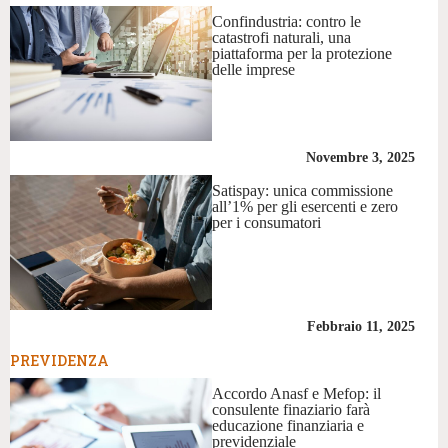
Confindustria: contro le
catastrofi naturali, una
piattaforma per la protezione
delle imprese
Novembre 3, 2025
Satispay: unica commissione
all’1% per gli esercenti e zero
per i consumatori
Febbraio 11, 2025
PREVIDENZA
Accordo Anasf e Mefop: il
consulente finaziario farà
educazione finanziaria e
previdenziale