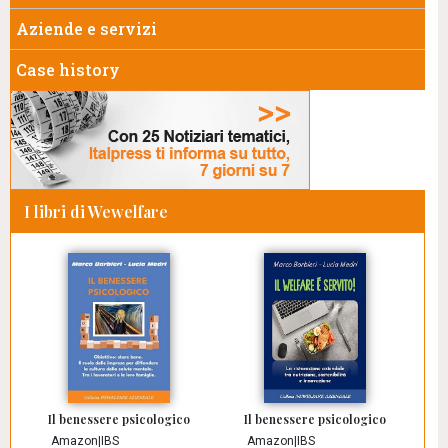
Aziende e servizi
Case history
I libri di Wewelfare
Il benessere psicologico
Il benessere psicologico
Amazon
|
IBS
Amazon
|
IBS