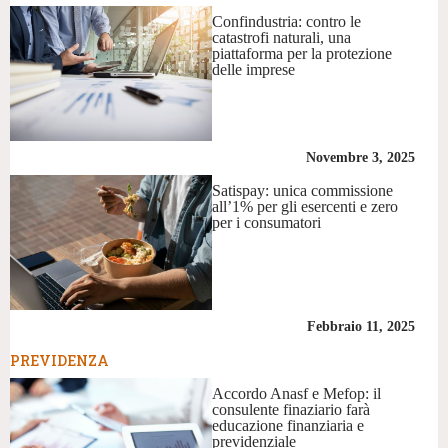
Confindustria: contro le
catastrofi naturali, una
piattaforma per la protezione
delle imprese
Novembre 3, 2025
Satispay: unica commissione
all’1% per gli esercenti e zero
per i consumatori
Febbraio 11, 2025
PREVIDENZA
Accordo Anasf e Mefop: il
consulente finaziario farà
educazione finanziaria e
previdenziale