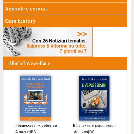
Aziende e servizi
Case history
I libri di Wewelfare
Il benessere psicologico
Il benessere psicologico
Amazon
|
IBS
Amazon
|
IBS