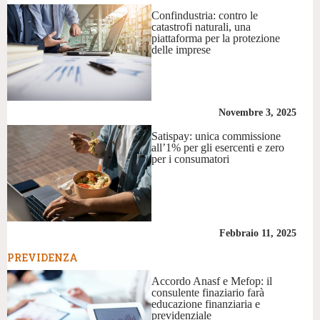
Confindustria: contro le
catastrofi naturali, una
piattaforma per la protezione
delle imprese
Novembre 3, 2025
Satispay: unica commissione
all’1% per gli esercenti e zero
per i consumatori
Febbraio 11, 2025
PREVIDENZA
Accordo Anasf e Mefop: il
consulente finaziario farà
educazione finanziaria e
previdenziale