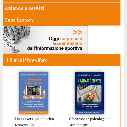
Aziende e servizi
Case history
I libri di Wewelfare
Il benessere psicologico
Il benessere psicologico
Amazon
|
IBS
Amazon
|
IBS