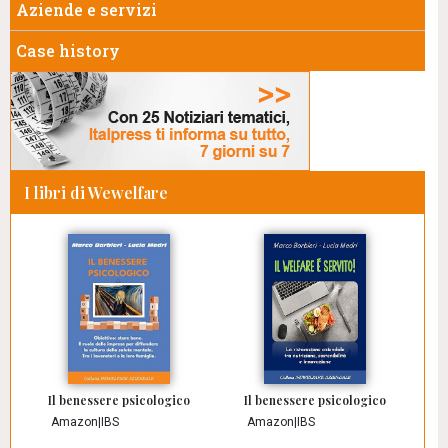
Aziende e servizi
Case history
I libri di Wewelfare
Il benessere psicologico
Il benessere psicologico
Amazon
|
IBS
Amazon
|
IBS