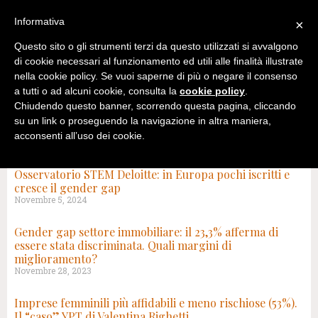
Informativa
×
Questo sito o gli strumenti terzi da questo utilizzati si avvalgono
di cookie necessari al funzionamento ed utili alle finalità illustrate
nella cookie policy. Se vuoi saperne di più o negare il consenso
a tutti o ad alcuni cookie, consulta la
cookie policy
.
Chiudendo questo banner, scorrendo questa pagina, cliccando
su un link o proseguendo la navigazione in altra maniera,
acconsenti all’uso dei cookie.
TAG: GENDER GAP
Osservatorio STEM Deloitte: in Europa pochi iscritti e
cresce il gender gap
Novembre 5, 2024
Gender gap settore immobiliare: il 23,3% afferma di
essere stata discriminata. Quali margini di
miglioramento?
Novembre 28, 2023
Imprese femminili più affidabili e meno rischiose (53%).
Il “caso” YPT di Valentina Righetti