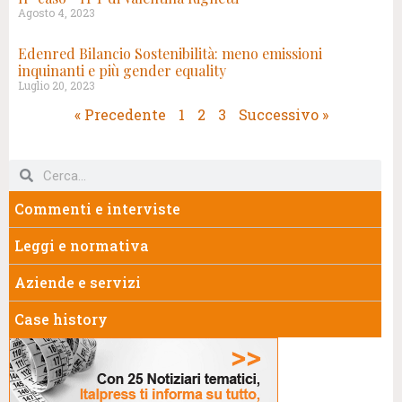
Agosto 4, 2023
Edenred Bilancio Sostenibilità: meno emissioni
inquinanti e più gender equality
Luglio 20, 2023
« Precedente
1
2
3
Successivo »
Commenti e interviste
Leggi e normativa
Aziende e servizi
Case history