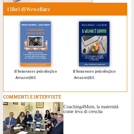
I libri di Wewelfare
Il benessere psicologico
Il benessere psicologico
Amazon
|
IBS
Amazon
|
IBS
COMMENTI E INTERVISTE
Coaching4Mum, la maternità
come leva di crescita