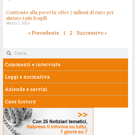
Contrasto alla povertà: oltre 7 milioni di euro per
aiutare i più fragili
Marzo 1, 2023
« Precedente
1
2
Successivo »
Commenti e interviste
Leggi e normativa
Aziende e servizi
Case history