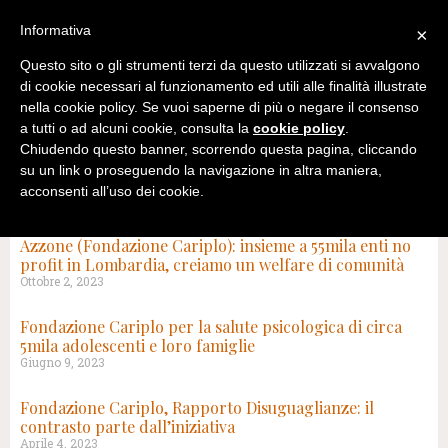
Informativa
×
Questo sito o gli strumenti terzi da questo utilizzati si avvalgono
di cookie necessari al funzionamento ed utili alle finalità illustrate
nella cookie policy. Se vuoi saperne di più o negare il consenso
a tutti o ad alcuni cookie, consulta la
cookie policy
.
Chiudendo questo banner, scorrendo questa pagina, cliccando
su un link o proseguendo la navigazione in altra maniera,
acconsenti all’uso dei cookie.
TAG: FONDAZIONE CARIPLO
Azzone (Fondazione Cariplo): insieme a 55mila enti no
profit in Lombardia, creiamo un welfare di comunità
Ottobre 2, 2023
Fondazione Cariplo per la salute psicologica di circa
5mila adolescenti e loro famiglie
Giugno 9, 2023
Fondazione Cariplo, Rapporto Disuguaglianze: il
contrasto parte dall’iniziativa
Aprile 4, 2023