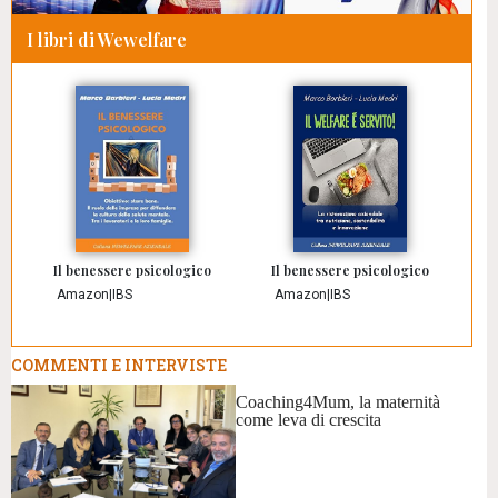
I libri di Wewelfare
Il benessere psicologico
Il benessere psicologico
Amazon
|
IBS
Amazon
|
IBS
COMMENTI E INTERVISTE
Coaching4Mum, la maternità
come leva di crescita