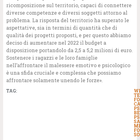
ricomposizione sul territorio, capaci di connettere
diverse competenze e diversi soggetti attorno al
problema. La risposta del territorio ha superato le
aspettative, sia in termini di quantità che di
qualità dei progetti proposti, e per questo abbiamo
deciso di aumentare nel 2022 il budget a
disposizione portandolo da 2,5 a 5,2 milioni di euro.
Sostenere i ragazzi e le loro famiglie
nell’affrontare il malessere emotivo e psicologico
è una sfida cruciale e complessa che possiamo
affrontare solamente unendo le forze».
TAG:
W
TE
FO
CA
PS
BE
PS
S
M
FO
SO