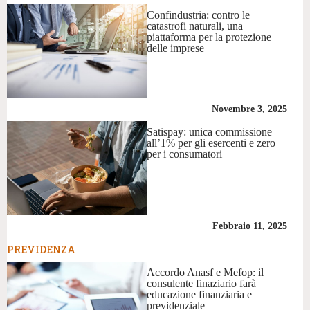
Confindustria: contro le
catastrofi naturali, una
piattaforma per la protezione
delle imprese
Novembre 3, 2025
Satispay: unica commissione
all’1% per gli esercenti e zero
per i consumatori
Febbraio 11, 2025
PREVIDENZA
Accordo Anasf e Mefop: il
consulente finaziario farà
educazione finanziaria e
previdenziale