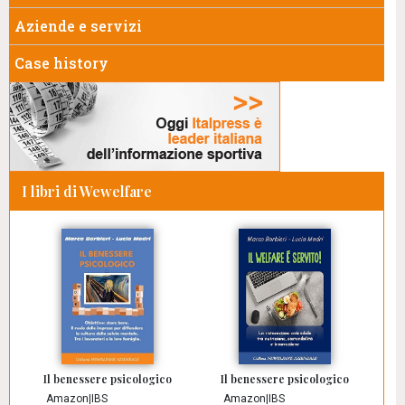
Aziende e servizi
Case history
I libri di Wewelfare
Il benessere psicologico
Il benessere psicologico
Amazon
|
IBS
Amazon
|
IBS