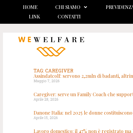
HOME
CHI SIAMO
PREVIDENZ
LINK
CONTATTI
TAG: CAREGIVER
Assindatcolf: servono 2,2mln di badanti, altri
Maggio 7, 2026
Caregiver: serve un Family Coach che supporti
Aprile 28, 2026
Danone Italia: nel 2025 le donne costituiscono 
Aprile 15, 2026
Lavoro domestico: il 47% non è registrato ma 