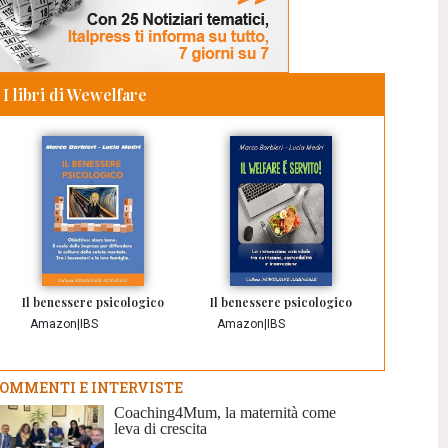
I libri di Wewelfare
Il benessere psicologico
Il benessere psicologico
Amazon
|
IBS
Amazon
|
IBS
OMMENTI E INTERVISTE
Coaching4Mum, la maternità come
leva di crescita