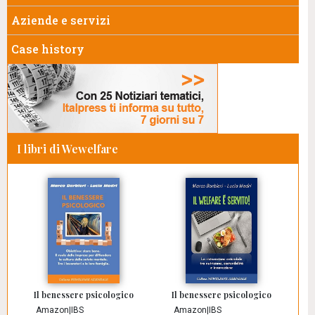
Aziende e servizi
Case history
I libri di Wewelfare
Il benessere psicologico
Il benessere psicologico
Amazon
|
IBS
Amazon
|
IBS