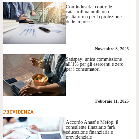
Confindustria: contro le
catastrofi naturali, una
piattaforma per la protezione
delle imprese
Novembre 3, 2025
Satispay: unica commissione
all’1% per gli esercenti e zero
per i consumatori
Febbraio 11, 2025
PREVIDENZA
Accordo Anasf e Mefop: il
consulente finaziario farà
educazione finanziaria e
previdenziale