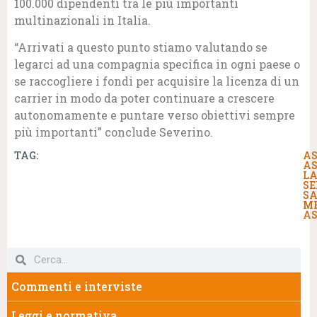
100.000 dipendenti tra le più importanti
multinazionali in Italia.
“Arrivati a questo punto stiamo valutando se
legarci ad una compagnia specifica in ogni paese o
se raccogliere i fondi per acquisire la licenza di un
carrier in modo da poter continuare a crescere
autonomamente e puntare verso obiettivi sempre
più importanti” conclude Severino.
TAG:
AS
AS
LA
SE
S
M
AS
Commenti e interviste
Leggi e normativa