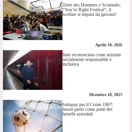
Terre des Hommes e Scomodo:
“You’re Right Festival”, il
welfare si impara da giovani!
Aprile 10, 2026
Italo riconosciuta come azienda
socialmente responsabile e
inclusiva
Dicembre 18, 2025
Satispay per il Como 1907:
buoni pasto come parte dei
benefit aziendali