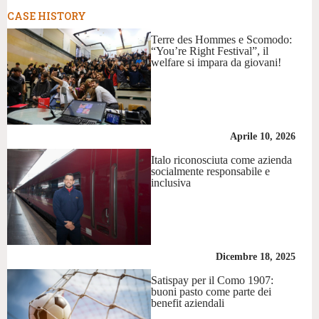
CASE HISTORY
Terre des Hommes e Scomodo:
“You’re Right Festival”, il
welfare si impara da giovani!
Aprile 10, 2026
Italo riconosciuta come azienda
socialmente responsabile e
inclusiva
Dicembre 18, 2025
Satispay per il Como 1907:
buoni pasto come parte dei
benefit aziendali