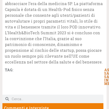
abbracciare l’era della medicina 5P. La piattaforma
Capsula è dotata di un Health-Pod fisico senza
personale che consente agli utenti/pazienti di
autovalutare i propri parametri vitali, lo stile di
vita e il benessere tramite il loro POD innovativo.
L’Health&BioTech Summit 2023 si è concluso con
la convinzione che l’Italia, grazie al suo
patrimonio di conoscenze, dinamismo e
propensione al rischio delle startup, possa giocare
un ruolo sempre più rilevante nell’UE come
eccellenza nel settore della salute e del benessere.
TAG:
AS
SA
S
IN
ME
Commenti e interviste