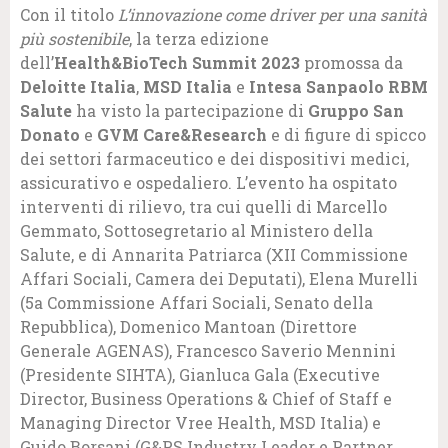
Con il titolo
L’innovazione come driver per una sanità
più sostenibile
, la terza edizione
dell’
Health&BioTech Summit 2023
promossa da
Deloitte Italia
,
MSD Italia
e
Intesa Sanpaolo RBM
Salute
ha visto la partecipazione di
Gruppo San
Donato
e
GVM
Care&Research
e di figure di spicco
dei settori farmaceutico e dei dispositivi medici,
assicurativo e ospedaliero. L’evento ha ospitato
interventi di rilievo, tra cui quelli di Marcello
Gemmato, Sottosegretario al Ministero della
Salute, e di Annarita Patriarca (XII Commissione
Affari Sociali, Camera dei Deputati), Elena Murelli
(5a Commissione Affari Sociali, Senato della
Repubblica), Domenico Mantoan (Direttore
Generale AGENAS), Francesco Saverio Mennini
(Presidente SIHTA), Gianluca Gala (Executive
Director, Business Operations & Chief of Staff e
Managing Director Vree Health, MSD Italia) e
Guido Borsani (G&PS Industry Leader e Partner