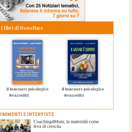
I libri di Wewelfare
Il benessere psicologico
Il benessere psicologico
Amazon
|
IBS
Amazon
|
IBS
OMMENTI E INTERVISTE
Coaching4Mum, la maternità come
leva di crescita