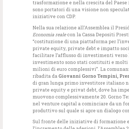
trasformazione e nella crescita del Paese 
sono portatori di una visione non speculat
iniziative con CDP.
Nella sua relazione all’Assemblea il Presi
Economia reale
con la Cassa Depositi Presti
“costituzione di una piattaforma per l’inv
private equity, private debt e impatto soci
facilitare l’afflusso di investimenti vers
investimento sono stati costituiti e molti
milioni di euro complessivi”. La comunanz
ribadita da
Giovanni Gorno Tempini, Pres
di gran lunga primo investitore italiano n
private equity e privat debt, dove ha impe
muovono complessivamente 20. Gorno Temp
nel venture capital a cominciare da un fo
produttivo sul quale si apre un dialogo con
Sul fronte delle iniziative di formazione 
l’incremento delle adesioni, l’Assemblea 